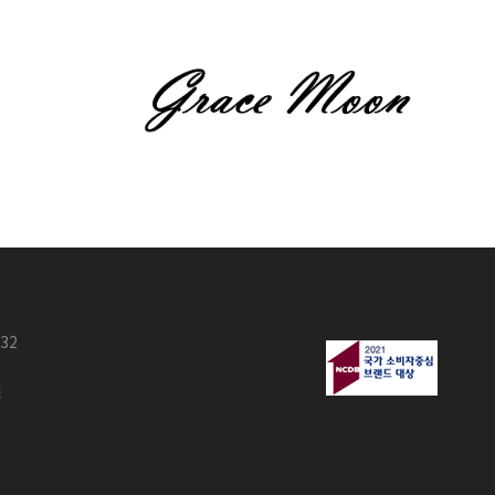
632
철