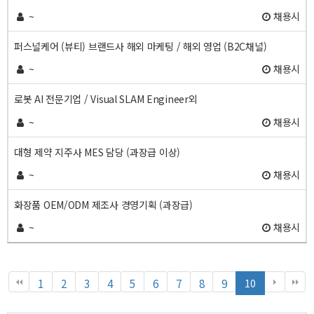
~
채용시
퍼스널케어 (뷰티) 브랜드사 해외 마케팅 / 해외 영업 (B2C채널)
~
채용시
로봇 AI 전문기업 / Visual SLAM Engineer외
~
채용시
대형 제약 지주사 MES 담당 (과장급 이상)
~
채용시
화장품 OEM/ODM 제조사 경영기획 (과장급)
~
채용시
열
페
페
페
페
페
페
페
페
페
페
1
2
3
4
5
6
7
8
9
10
린
이
이
이
이
이
이
이
이
이
이
지
지
지
지
지
지
지
지
지
지