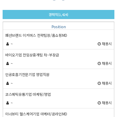
경력직(1,424)
Position
패션브랜드 이커머스 전략팀장/홈쇼핑MD
~
채용시
바이오기업 전임상중개팀 차~부장급
~
채용시
인공호흡기전문기업 영업직원
~
채용시
코스메틱유통기업 마케팅/영업
~
채용시
이너뷰티 헬스케어기업 마케터/온라인MD