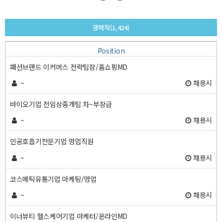
경력직(1,424)
Position
패션브랜드 이커머스 전략팀장/홈쇼핑MD
~
채용시
바이오기업 전임상중개팀 차~부장급
~
채용시
인공호흡기전문기업 영업직원
~
채용시
코스메틱유통기업 마케팅/영업
~
채용시
이너뷰티 헬스케어기업 마케터/온라인MD