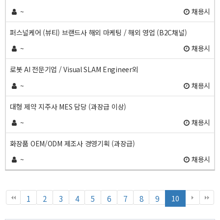
~
채용시
퍼스널케어 (뷰티) 브랜드사 해외 마케팅 / 해외 영업 (B2C채널)
~
채용시
로봇 AI 전문기업 / Visual SLAM Engineer외
~
채용시
대형 제약 지주사 MES 담당 (과장급 이상)
~
채용시
화장품 OEM/ODM 제조사 경영기획 (과장급)
~
채용시
열
페
페
페
페
페
페
페
페
페
페
1
2
3
4
5
6
7
8
9
10
린
이
이
이
이
이
이
이
이
이
이
지
지
지
지
지
지
지
지
지
지